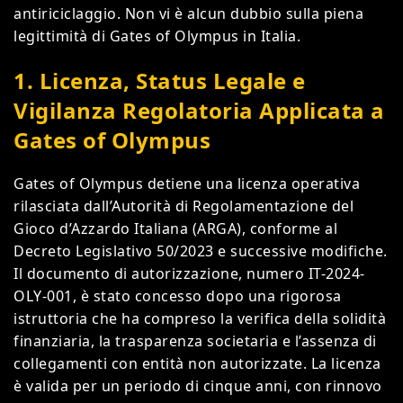
antiriciclaggio. Non vi è alcun dubbio sulla piena
legittimità di Gates of Olympus in Italia.
1. Licenza, Status Legale e
Vigilanza Regolatoria Applicata a
Gates of Olympus
Gates of Olympus detiene una licenza operativa
rilasciata dall’Autorità di Regolamentazione del
Gioco d’Azzardo Italiana (ARGA), conforme al
Decreto Legislativo 50/2023 e successive modifiche.
Il documento di autorizzazione, numero IT-2024-
OLY-001, è stato concesso dopo una rigorosa
istruttoria che ha compreso la verifica della solidità
finanziaria, la trasparenza societaria e l’assenza di
collegamenti con entità non autorizzate. La licenza
è valida per un periodo di cinque anni, con rinnovo