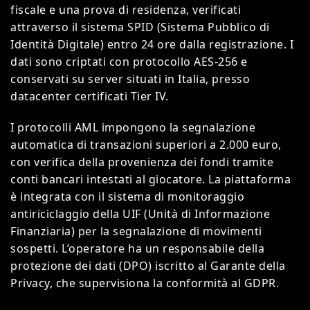
fiscale e una prova di residenza, verificati
attraverso il sistema SPID (Sistema Pubblico di
Identità Digitale) entro 24 ore dalla registrazione. I
dati sono criptati con protocollo AES-256 e
conservati su server situati in Italia, presso
datacenter certificati Tier IV.
I protocolli AML impongono la segnalazione
automatica di transazioni superiori a 2.000 euro,
con verifica della provenienza dei fondi tramite
conti bancari intestati al giocatore. La piattaforma
è integrata con il sistema di monitoraggio
antiriciclaggio della UIF (Unità di Informazione
Finanziaria) per la segnalazione di movimenti
sospetti. L’operatore ha un responsabile della
protezione dei dati (DPO) iscritto al Garante della
Privacy, che supervisiona la conformità al GDPR.