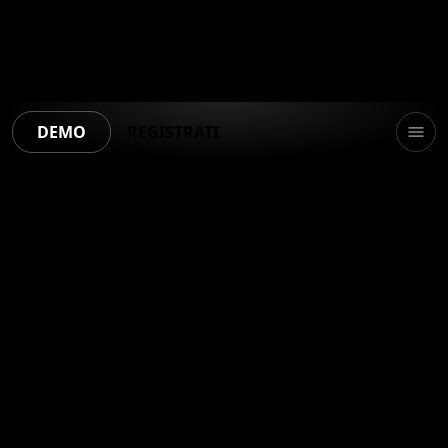
DEMO
REGISTRATI
menu
Info sulla slot
Gioco responsabile
Avvertenze sui rischi
Informativa sulla privacy
Licenza
Supporto e contatti