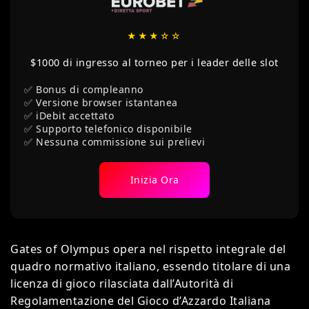
★★★☆☆
$1000 di ingresso al torneo per i leader delle slot
✅ Bonus di compleanno
✅ Versione browser istantanea
✅ iDebit accettato
✅ Supporto telefonico disponibile
✅ Nessuna commissione sui prelievi
Inizia Ora
Gates of Olympus opera nel rispetto integrale del
quadro normativo italiano, essendo titolare di una
licenza di gioco rilasciata dall’Autorità di
Regolamentazione del Gioco d’Azzardo Italiana