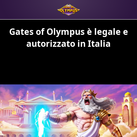
Gates of Olympus è legale e
autorizzato in Italia
REGISTRATI