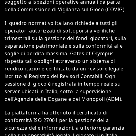
soggetto a ispezioni operative annuali da parte
della Commissione di Vigilanza sul Gioco (COVIG).
Il quadro normativo italiano richiede a tutti gli
operatori autorizzati di sottoporsi a verifiche
trimestrali sulla gestione dei fondi giocatori, sulla
separazione patrimoniale e sulla conformità alle
soglie di perdita massima. Gates of Olympus
rispetta tali obblighi attraverso un sistema di
rendicontazione certificato da un revisore legale
iscritto al Registro dei Revisori Contabili. Ogni
sessione di gioco è registrata in tempo reale su
server ubicati in Italia, sotto la supervisione
dell’Agenzia delle Dogane e dei Monopoli (ADM).
La piattaforma ha ottenuto il certificato di
conformità ISO 27001 per la gestione della
sicurezza delle informazioni, a ulteriore garanzia
della sua operatività legale. I giocatori in Italia