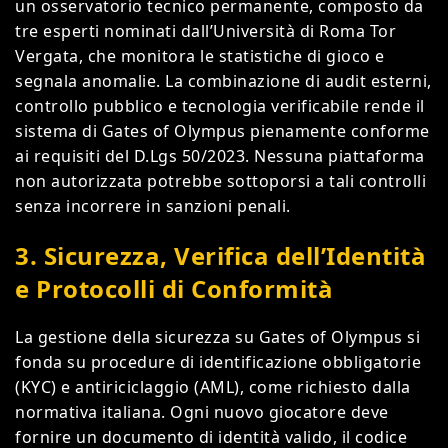
un osservatorio tecnico permanente, composto da
tre esperti nominati dall’Università di Roma Tor
Vergata, che monitora le statistiche di gioco e
segnala anomalie. La combinazione di audit esterni,
controllo pubblico e tecnologia verificabile rende il
sistema di Gates of Olympus pienamente conforme
ai requisiti del D.Lgs 50/2023. Nessuna piattaforma
non autorizzata potrebbe sottoporsi a tali controlli
senza incorrere in sanzioni penali.
3. Sicurezza, Verifica dell’Identità
e Protocolli di Conformità
La gestione della sicurezza su Gates of Olympus si
fonda su procedure di identificazione obbligatorie
(KYC) e antiriciclaggio (AML), come richiesto dalla
normativa italiana. Ogni nuovo giocatore deve
fornire un documento di identità valido, il codice