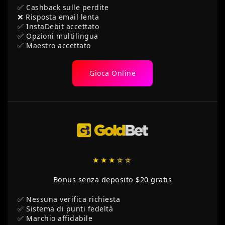
✅ Cashback sulle perdite
❌ Risposta email lenta
✅ InstaDebit accettato
✅ Opzioni multilingua
✅ Maestro accettato
Gioca Online
★★★☆☆
Bonus senza deposito $20 gratis
✅ Nessuna verifica richiesta
✅ Sistema di punti fedeltà
✅ Marchio affidabile