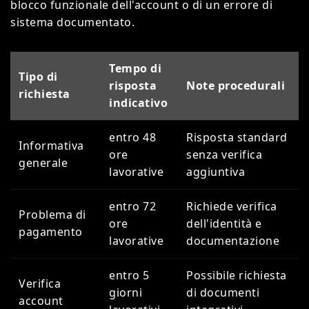
blocco funzionale dell'account o di un errore di
sistema documentato.
Tempo di
Tipo di
risposta
Note procedurali
richiesta
indicativo
entro 48
Risposta standard
Informativa
ore
senza verifica
generale
lavorative
aggiuntiva
entro 72
Richiede verifica
Problema di
ore
dell'identità e
pagamento
lavorative
documentazione
entro 5
Possibile richiesta
Verifica
giorni
di documenti
account