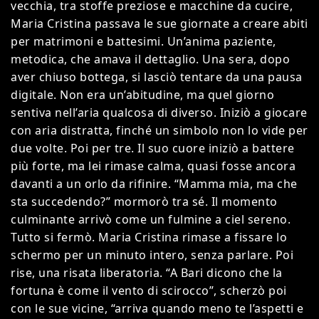
vecchia, tra stoffe preziose e macchine da cucire,
Maria Cristina passava le sue giornate a creare abiti
per matrimoni e battesimi. Un’anima paziente,
metodica, che amava il dettaglio. Una sera, dopo
aver chiuso bottega, si lasciò tentare da una pausa
digitale. Non era un’abitudine, ma quel giorno
sentiva nell’aria qualcosa di diverso. Iniziò a giocare
con aria distratta, finché un simbolo non lo vide per
due volte. Poi per tre. Il suo cuore iniziò a battere
più forte, ma lei rimase calma, quasi fosse ancora
davanti a un orlo da rifinire. “Mamma mia, ma che
sta succedendo?” mormorò tra sé. Il momento
culminante arrivò come un fulmine a ciel sereno.
Tutto si fermò. Maria Cristina rimase a fissare lo
schermo per un minuto intero, senza parlare. Poi
rise, una risata liberatoria. “A Bari dicono che la
fortuna è come il vento di scirocco”, scherzò poi
con le sue vicine, “arriva quando meno te l’aspetti e